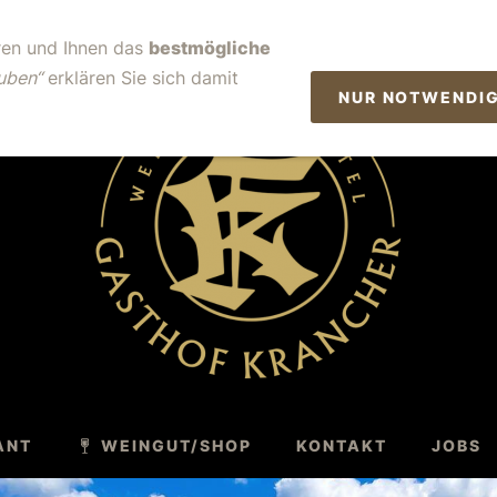
2 2762
EIBINGER OBERSTR. 4, D-65385 RÜDESHEIM A
ren und Ihnen das
bestmögliche
auben“
erklären Sie sich damit
NUR NOTWENDI
ANT
WEINGUT/SHOP
KONTAKT
JOBS