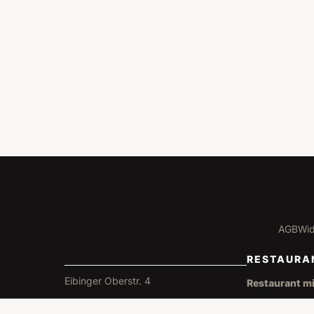
AGB
Wid
RESTAURA
Eibinger Oberstr. 4
Restaurant mi
D-65385 Rüdesheim/a.Rh.
Mo. - So. 16:0