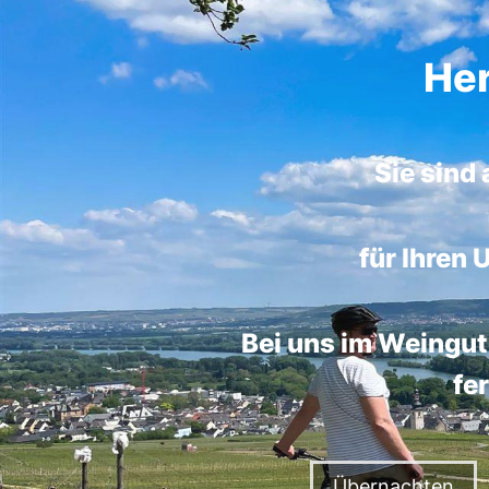
Her
Sie sind
für Ihren
Bei uns im Weingut
fe
Übernachten