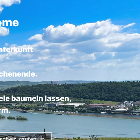
come
nterkunft
ochenende.
ele baumeln lassen,
rm.
schein kaufen