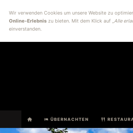
+49 672
Wir verwenden Cookies um unsere Website zu optimie
Online-Erlebnis
zu bieten. Mit dem Klick auf
„Alle erl
einverstanden.
ÜBERNACHTEN
RESTAUR