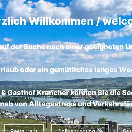
zlich Willkommen / wel
 auf der Suche nach einer geeigneten U
 Urlaub oder ein gemütliches langes W
 & Gasthof Krancher können Sie die Se
rnab von Alltagsstress und Verkehrslä
Restaurant
Onlinebuchung
Gut