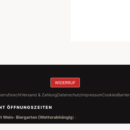
WIDERRUF
errufsrecht
Versand & Zahlung
Datenschutz
Impressum
Cookies
Barrier
NT ÖFFNUNGSZEITEN
t Wein- Biergarten (Wetterabhängig
) :
0 - 22:00 Uhr (Mittwoch Ruhetag )